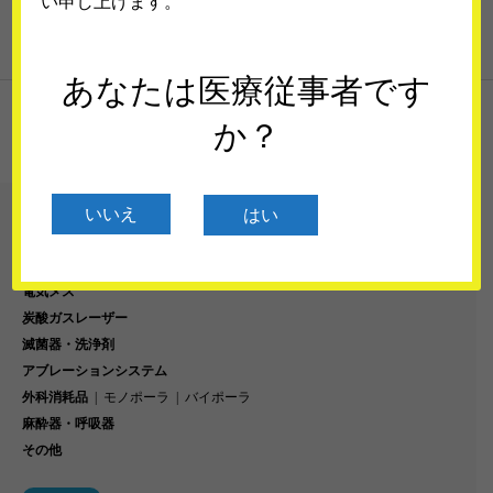
い申し上げます。
あなたは医療従事者です
33件中 21〜30件を表示
か？


いいえ
はい
カテゴリー
血管シーリング
電気メス
炭酸ガスレーザー
滅菌器・洗浄剤
アブレーションシステム
外科消耗品
モノポーラ
バイポーラ
麻酔器・呼吸器
その他