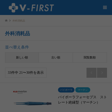
外科消耗品
外科消耗品
並べ替え条件
新しい順
古い順
閲覧数順
33件中 21〜30件を表示


バイポーラ
マーチン
バイポーラフォーセプス スト
レート絶縁型（マーチン）