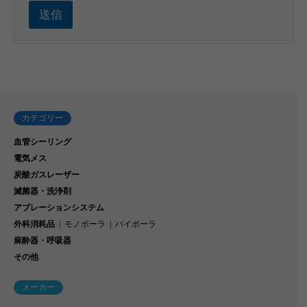
送信
カテゴリー
血管シーリング
電気メス
炭酸ガスレーザー
滅菌器・洗浄剤
アブレーションシステム
外科消耗品
モノポーラ
バイポーラ
麻酔器・呼吸器
その他
メーカー