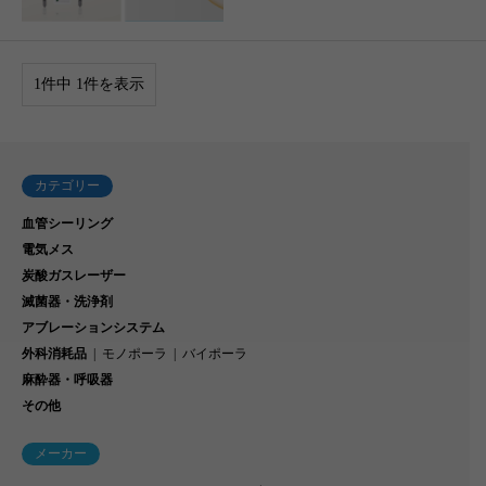
1件中 1件を表示
カテゴリー
血管シーリング
電気メス
炭酸ガスレーザー
滅菌器・洗浄剤
アブレーションシステム
外科消耗品
モノポーラ
バイポーラ
麻酔器・呼吸器
その他
メーカー