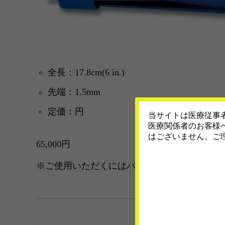
全長：17.8cm(6 in.)
先端：1.5mm
定価：円
当サイトは医療従事
医療関係者のお客様
はございません。ご
65,000円
※ご使用いただくにはバイポーラ接続ケーブ