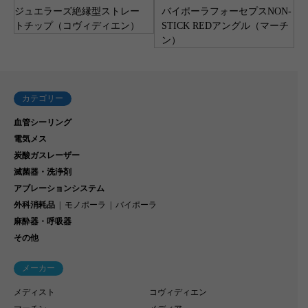
ジュエラーズ絶縁型ストレー
バイポーラフォーセプスNON-
トチップ（コヴィディエン）
STICK REDアングル（マーチ
ン）
カテゴリー
血管シーリング
電気メス
炭酸ガスレーザー
滅菌器・洗浄剤
アブレーションシステム
外科消耗品
モノポーラ
バイポーラ
麻酔器・呼吸器
その他
メーカー
メディスト
コヴィディエン