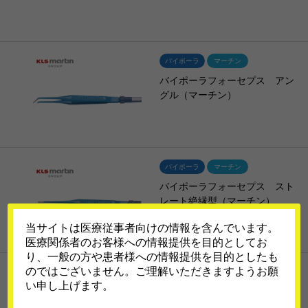
バイポーラ
マーチン
バイポーラフォーセプス アン
グル（マーチン）
バイポーラ
マーチン
バイポーラフォーセプス スト
レート絶縁型（マーチン）
当サイトは医療従事者向けの情報を含んでいます。
医療関係者のお客様への情報提供を目的としてお
り、一般の方や患者様への情報提供を目的としたも
のではございません。ご理解いただきますようお願
バイポーラ
コヴィディエン
い申し上げます。
フットスイッチ式フォーセプス
用コード（コヴィディエン）