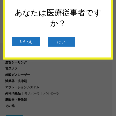
あなたは医療従事者です
か？
21件中 11〜20件を表示


いいえ
はい
カテゴリー
血管シーリング
電気メス
炭酸ガスレーザー
滅菌器・洗浄剤
アブレーションシステム
外科消耗品
モノポーラ
バイポーラ
麻酔器・呼吸器
その他